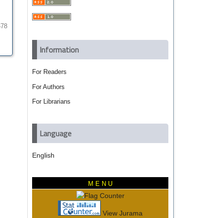
678
Information
For Readers
For Authors
For Librarians
Language
English
M E N U
View Jurama