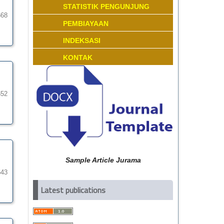
STATISTIK PENGUNJUNG
668
PEMBIAYAAN
INDEKSASI
KONTAK
652
Sample Article Jurama
643
Latest publications