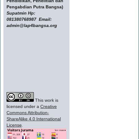
Pendidikan, Penelitian dan
Pengabdian Putra Bangsa)
Supatmin Hp:
081380768987 Email:
admin@lap4bangsa.org
This work is
licensed under a
Creative
Commons Attribution-
ShareAlike 4.0 International
License
.