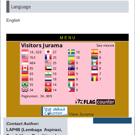
Language
English
M E N U
View Jurama
Contact Author:
LAP4B (Lembaga Aspirasi,