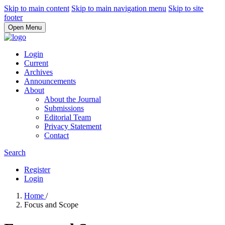
Skip to main content
Skip to main navigation menu
Skip to site
footer
Open Menu
Login
Current
Archives
Announcements
About
About the Journal
Submissions
Editorial Team
Privacy Statement
Contact
Search
Register
Login
Home
/
Focus and Scope