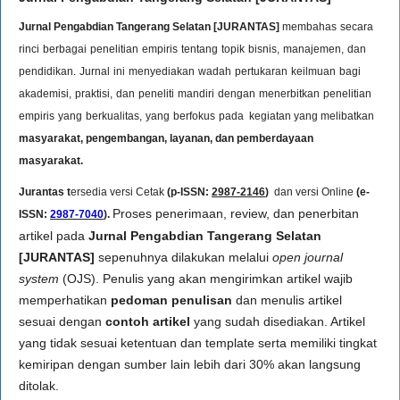
Jurnal Pengabdian Tangerang Selatan [JURANTAS]
membahas
secara
rinci
berbagai
penelitian
empiris
tentang
topik
bisnis,
manajemen,
dan
pendidikan.
Jurnal
ini
menyediakan
wadah
pertukaran
keilmuan
bagi
akademisi,
praktisi,
dan
peneliti
mandiri
dengan
menerbitkan
penelitian
empiris
yang
berkualitas,
yang
berfokus
pada
kegiatan yang melibatkan
masyarakat, pengembangan, layanan, dan pemberdayaan
masyarakat.
Jurantas t
ersedia versi Cetak
(p-ISSN:
2987-2146
)
d
an versi Online
(e-
Proses penerimaan, review, dan penerbitan
ISSN:
2987-7040
).
artikel pada
Jurnal Pengabdian Tangerang Selatan
[JURANTAS]
sepenuhnya dilakukan melalui
open journal
system
(OJS). Penulis yang akan mengirimkan artikel wajib
memperhatikan
pedoman penulisan
dan menulis artikel
sesuai dengan
contoh artikel
yang sudah disediakan. Artikel
yang tidak sesuai ketentuan dan template serta memiliki tingkat
kemiripan dengan sumber lain lebih dari 30% akan langsung
ditolak.