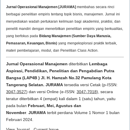
Jurnal Operasional Manajemen [JURAMA]
membahas
secara
rinci
berbagai
penelitian
empiris
tentang
topik
bisnis,
manajemen
.
Jurnal
ini
menyediakan
wadah
pertukaran
keilmuan
bagi
akademisi,
praktisi,
dan
peneliti
mandiri
dengan
menerbitkan
penelitian
empiris
yang
berkualitas,
yang
berfokus
pada
Bidang Manajemen (Sumber Daya Manusia,
Pemasaran, Keuangan, Bisnis)
yang
mengeksplorasi
praktik
terbaik,
materi
pembelajaran,
modul,
dan
Penelitian
Class
Action.
Jurnal Operasional Manajemen
diterbitkan
Lembaga
Aspirasi, Pendidikan, Penelitian dan Pengabdian Putra
Bangsa (LAP4B ) Jl. H. Hamzah No.32 Pamulang Kota
Tangerang Selatan.
JU
RAMA
tersedia versi Cetak (p-ISSN:
3047-3527
) dan versi Online (e-ISSN:
3047-7018
), secara
teratur diterbitkan 4 (empat) kali dalam 1 (satu) tahun, yaitu
pada bulan
Februari
,
Mei
,
Agustus dan
November
.
JU
RAMA
terbit perdana Volume 1 Nomor 1 bulan
Februari 2024.
View Journal
Current Issue