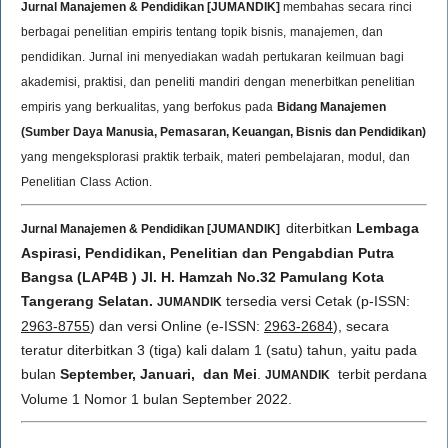
Jurnal Manajemen & Pendidikan [JUMANDIK]
membahas
secara
rinci
berbagai
penelitian
empiris
tentang
topik
bisnis,
manajemen,
dan
pendidikan.
Jurnal
ini
menyediakan
wadah
pertukaran
keilmuan
bagi
akademisi,
praktisi,
dan
peneliti
mandiri
dengan
menerbitkan
penelitian
empiris
yang
berkualitas,
yang
berfokus
pada
Bidang Manajemen
(Sumber Daya Manusia, Pemasaran, Keuangan, Bisnis dan Pendidikan)
yang
mengeksplorasi
praktik
terbaik,
materi
pembelajaran,
modul,
dan
Penelitian
Class
Action.
diterbitkan
Lembaga
Jurnal Manajemen & Pendidikan [JUMANDIK]
Aspirasi, Pendidikan, Penelitian dan Pengabdian Putra
Bangsa (LAP4B ) Jl. H. Hamzah No.32 Pamulang Kota
Tangerang Selatan.
tersedia versi Cetak (p-ISSN:
JUMANDIK
2963-8755
) dan versi Online (e-ISSN:
2963-2684
), secara
teratur diterbitkan 3 (tiga) kali dalam 1 (satu) tahun, yaitu pada
bulan
September, Januari, dan Mei
.
terbit perdana
JUMANDIK
Volume 1 Nomor 1 bulan September 2022.
situs depo 5k