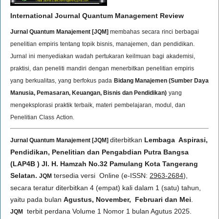
International Journal Quantum Management Review
Jurnal Quantum Manajement [JQM]
membahas
secara
rinci
berbagai
penelitian
empiris
tentang
topik
bisnis,
manajemen,
dan
pendidikan.
Jurnal
ini
menyediakan
wadah
pertukaran
keilmuan
bagi
akademisi,
praktisi,
dan
peneliti
mandiri
dengan
menerbitkan
penelitian
empiris
yang
berkualitas,
yang
berfokus
pada
Bidang Manajemen (Sumber Daya
Manusia, Pemasaran, Keuangan, Bisnis dan Pendidikan)
yang
mengeksplorasi
praktik
terbaik,
materi
pembelajaran,
modul,
dan
Penelitian
Class
Action.
diterbitkan
Lembaga Aspirasi,
Jurnal Quantum Manajement [JQM]
Pendidikan, Penelitian dan Pengabdian Putra Bangsa
(LAP4B ) Jl. H. Hamzah No.32 Pamulang Kota Tangerang
Selatan.
tersedia versi Online (e-ISSN:
2963-2684
),
JQM
secara teratur diterbitkan 4 (empat) kali dalam 1 (satu) tahun,
yaitu pada bulan
Agustus, November, Februari dan Mei
.
terbit perdana Volume 1 Nomor 1 bulan Agutus 2025.
JQM