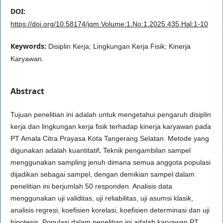
DOI:
https://doi.org/10.58174/jqm.Volume:1.No:1.2025.435.Hal:1-10
Keywords:
Disiplin Kerja; Lingkungan Kerja Fisik; Kinerja
Karyawan.
Abstract
Tujuan penelitian ini adalah untuk mengetahui pengaruh disiplin
kerja dan lingkungan kerja fisik terhadap kinerja karyawan pada
PT Amala Citra Prayasa Kota Tangerang Selatan. Metode yang
digunakan adalah kuantitatif
.
Teknik pengambilan sampel
menggunakan sampling jenuh dimana semua anggota populasi
dijadikan sebagai sampel, dengan demikian sampel dalam
penelitian ini berjumlah 50 responden. Analisis data
menggunakan uji validitas, uji reliabilitas, uji asumsi klasik,
analisis regresi, koefisien korelasi, koefisien determinasi dan uji
hipotesis. Populasi dalam penelitian ini adalah karyawan PT