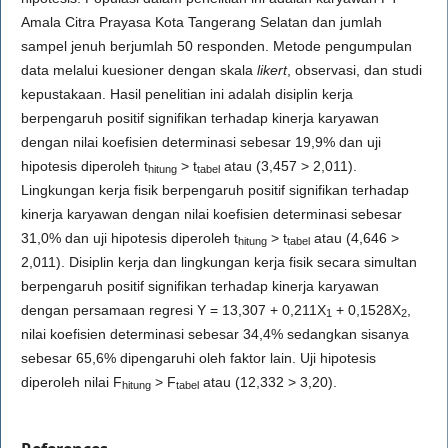
Amala Citra Prayasa Kota Tangerang Selatan dan jumlah
sampel jenuh berjumlah 50 responden. Metode pengumpulan
data melalui kuesioner dengan skala
l
ikert
, observasi, dan studi
kepustakaan. Hasil penelitian ini adalah disiplin kerja
berpengaruh positif signifikan terhadap kinerja karyawan
dengan nilai koefisien determinasi sebesar 19,9% dan uji
hipotesis diperoleh t
> t
atau (3,457 > 2,011).
hitung
tabel
Lingkungan kerja fisik berpengaruh positif signifikan terhadap
kinerja karyawan dengan nilai koefisien determinasi sebesar
31,0% dan uji hipotesis diperoleh t
> t
atau (4,646 >
hitung
tabel
2,011). Disiplin kerja dan lingkungan kerja fisik secara simultan
berpengaruh positif signifikan terhadap kinerja karyawan
dengan persamaan regresi Y = 13,307 + 0,211X
+ 0,1528X
,
1
2
nilai koefisien determinasi sebesar 34,4% sedangkan sisanya
sebesar 65,6% dipengaruhi oleh faktor lain. Uji hipotesis
diperoleh nilai F
> F
atau (12,332 > 3,20).
hitung
tabel